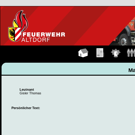
Hauptseite
Übungen
Einsätze
Manns
Ma
Leutnant
Gisler Thomas
Persönlicher Text: