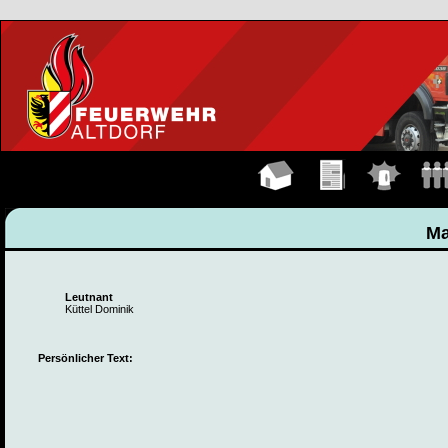
Hauptseite
Übungen
Einsätze
Manns
Ma
Leutnant
Küttel Dominik
Persönlicher Text: