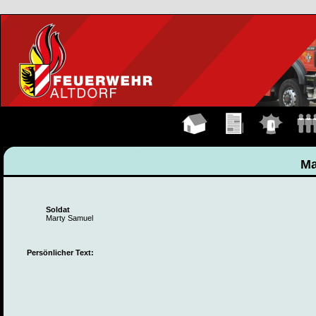
Hauptseite
Übungen
Einsätze
Manns
Ma
Soldat
Marty Samuel
Persönlicher Text: