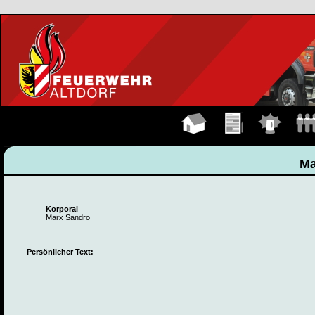
Hauptseite
Übungen
Einsätze
Manns
Ma
Korporal
Marx Sandro
Persönlicher Text: