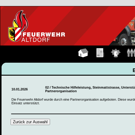
Hauptseite
Übungen
Einsätze
Manns
02 / Technische Hilfeleistung, Steinmattstrasse, Unterst
10.01.2026
Partnerorganisation
Die Feuerwehr Altdorf wurde durch eine Partnerorganisation aufgeboten. Diese wurd
Einsatz unterstützt.
Zurück zur Auswahl