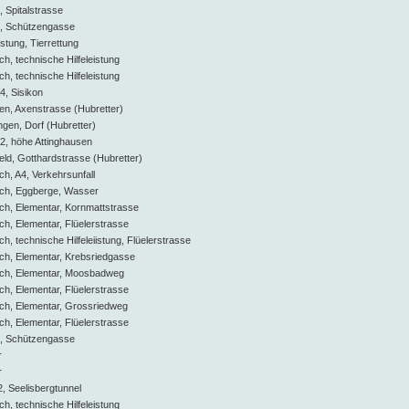
 Spitalstrasse
e, Schützengasse
istung, Tierrettung
, technische Hilfeleistung
, technische Hilfeleistung
4, Sisikon
len, Axenstrasse (Hubretter)
ngen, Dorf (Hubretter)
A2, höhe Attinghausen
feld, Gotthardstrasse (Hubretter)
, A4, Verkehrsunfall
ch, Eggberge, Wasser
h, Elementar, Kornmattstrasse
, Elementar, Flüelerstrasse
 technische Hilfeleiistung, Flüelerstrasse
h, Elementar, Krebsriedgasse
ch, Elementar, Moosbadweg
, Elementar, Flüelerstrasse
h, Elementar, Grossriedweg
, Elementar, Flüelerstrasse
e, Schützengasse
r
r
, Seelisbergtunnel
, technische Hilfeleistung