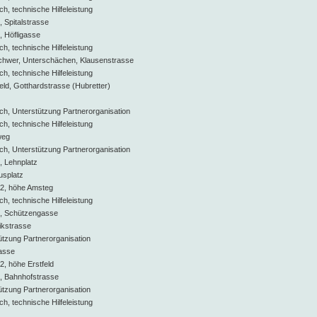
, technische Hilfeleistung
 Spitalstrasse
, Höfligasse
, technische Hilfeleistung
schwer, Unterschächen, Klausenstrasse
, technische Hilfeleistung
feld, Gotthardstrasse (Hubretter)
, Unterstützung Partnerorganisation
, technische Hilfeleistung
weg
, Unterstützung Partnerorganisation
, Lehnplatz
usplatz
A2, höhe Amsteg
, technische Hilfeleistung
e, Schützengasse
ikstrasse
tützung Partnerorganisation
gasse
2, höhe Erstfeld
, Bahnhofstrasse
tützung Partnerorganisation
, technische Hilfeleistung