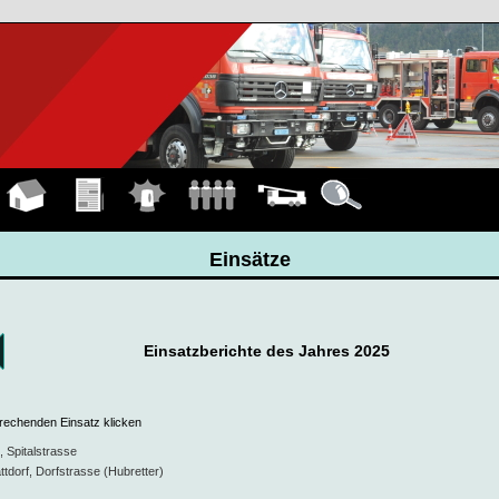
Hauptseite
Übungen
Einsätze
Mannschaft
Fahrzeuge
Details
Einsätze
Einsatzberichte des Jahres 2025
prechenden Einsatz klicken
 Spitalstrasse
ttdorf, Dorfstrasse (Hubretter)